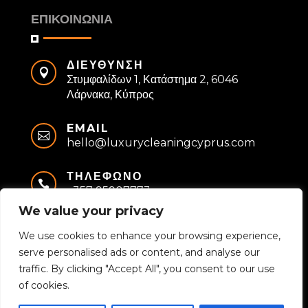
ΕΠΙΚΟΙΝΩΝΙΑ
ΔΙΕΥΘΥΝΣΗ

Στυμφαλίδων 1, Κατάστημα 2, 6046
Λάρνακα, Κύπρος
EMAIL

hello@luxurycleaningcyprus.com
ΤΗΛΕΦΩΝΟ

+357 95907773
We value your privacy
We use cookies to enhance your browsing experience,
Privacy Policy
|
Terms & Conditions
|
Cookies
serve personalised ads or content, and analyse our
Policy
traffic. By clicking "Accept All", you consent to our use
of cookies.
©2025-2026 | Powered &
Web Design
by
Oncyprus